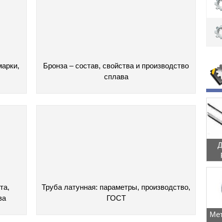
марки,
Бронза – состав, свойства и производство
сплава
Д
та,
Труба латунная: параметры, производство,
ва
ГОСТ
Мет