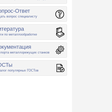
опрос-Ответ
ать вопрос специалисту
итература
ги по металлообработке
окументация
спорта металлорежущих станков
ОСТы
алог популярных ГОСТов