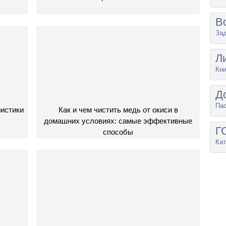
В
Зад
Л
Кни
Д
Па
ристики
Как и чем чистить медь от окиси в
домашних условиях: самые эффективные
Г
способы
Кат