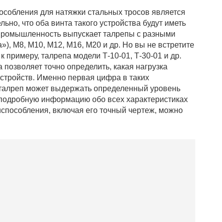
собления для натяжки стальных тросов является
ьно, что оба винта такого устройства будут иметь
промышленность выпускает талрепы с разными
), М8, М10, М12, М16, М20 и др. Но вы не встретите
 примеру, талрепа модели Т-10-01, Т-30-01 и др.
а позволяет точно определить, какая нагрузка
устройств. Именно первая цифра в таких
о талреп может выдержать определенный уровень
 подробную информацию обо всех характеристиках
испособления, включая его точный чертеж, можно