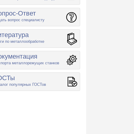
опрос-Ответ
ать вопрос специалисту
итература
ги по металлообработке
окументация
спорта металлорежущих станков
ОСТы
алог популярных ГОСТов