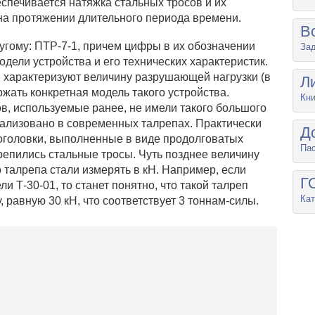
еспечивается натяжка стальных тросов и их
на протяжении длительного периода времени.
В
гому: ПТР-7-1, причем цифры в их обозначении
Зад
одели устройства и его технических характеристик.
, характеризуют величину разрушающей нагрузки (в
Л
жать конкретная модель такого устройства.
Кни
в, используемые ранее, не имели такого большого
реализовано в современных талрепах. Практически
Д
 оголовки, выполненные в виде продолговатых
Па
 крепились стальные тросы. Чуть позднее величину
 талрепа стали измерять в кН. Например, если
Г
Т-30-01, то станет понятно, что такой талреп
Кат
 равную 30 кН, что соответствует 3 тоннам-силы.