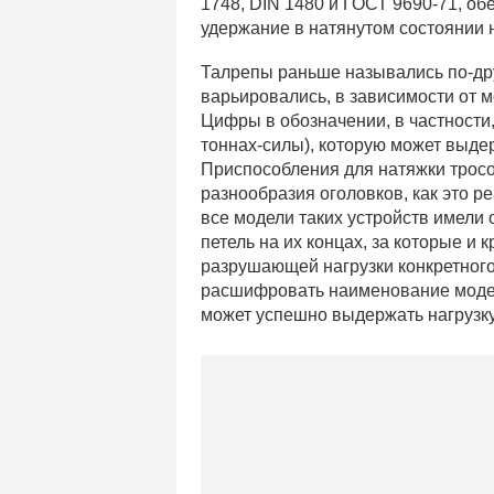
1748, DIN 1480 и ГОСТ 9690-71, об
удержание в натянутом состоянии 
Талрепы раньше назывались по-дру
варьировались, в зависимости от м
Цифры в обозначении, в частности
тоннах-силы), которую может выдер
Приспособления для натяжки тросо
разнообразия оголовков, как это 
все модели таких устройств имели
петель на их концах, за которые и
разрушающей нагрузки конкретного
расшифровать наименование модели 
может успешно выдержать нагрузку,