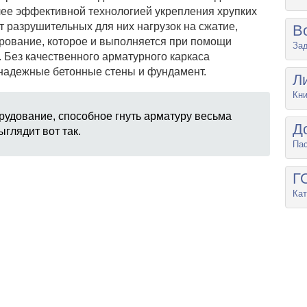
лее эффективной технологией укрепления хрупких
т разрушительных для них нагрузок на сжатие,
В
ирование, которое и выполняется при помощи
Зад
 Без качественного арматурного каркаса
 надежные бетонные стены и фундамент.
Л
Кни
удование, способное гнуть арматуру весьма
Д
глядит вот так.
Па
Г
Кат