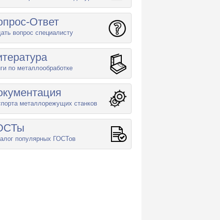
опрос-Ответ
ать вопрос специалисту
итература
ги по металлообработке
окументация
спорта металлорежущих станков
ОСТы
алог популярных ГОСТов