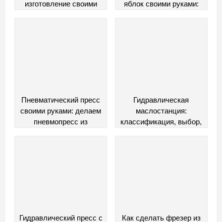
изготовление своими
яблок своими руками:
руками и применение в
комплектующие и
домашних условиях
сборка
Пневматический пресс
Гидравлическая
своими руками: делаем
маслостанция:
пневмопресс из
классификация, выбор,
газлифта офисного
изготовление своими
кресла
руками
Гидравлический пресс с
Как сделать фрезер из