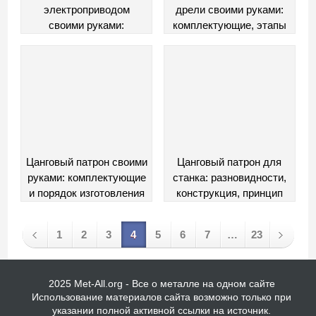
электроприводом
дрели своими руками:
своими руками:
комплектующие, этапы
комплектующие и
изготовления, видео
сборка
Цанговый патрон своими
Цанговый патрон для
руками: комплектующие
станка: разновидности,
и порядок изготовления
конструкция, принцип
действия
1
2
3
4
5
6
7
…
23
2025 Met-All.org - Все о металле на одном сайте
Использование материалов сайта возможно только при
указании полной активной ссылки на источник.