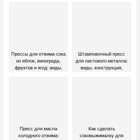
преимущества и
применения
недостатки
Прессы для отжима сока
Штамповочный пресс
из яблок, винограда,
для листового металла:
фруктов и ягод: виды,
виды, конструкция,
изготовление своими
принцип работы
руками
Пресс для масла
Как сделать
холодного отжима:
соковыжималку для