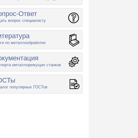
опрос-Ответ
ать вопрос специалисту
итература
ги по металлообработке
окументация
спорта металлорежущих станков
ОСТы
алог популярных ГОСТов