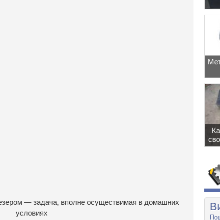
Мет
Ка
сво
езером — задача, вполне осуществимая в домашних
В
условиях
Пош