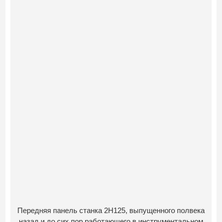
Передняя панель станка 2Н125, выпущенного полвека
назад и до сих пор работающего в инструментальном