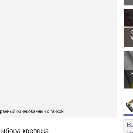
п
ранный оцинкованный с гайкой
В
выбора крепежа
Пош