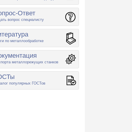
опрос-Ответ
ать вопрос специалисту
итература
ги по металлообработке
окументация
спорта металлорежущих станков
ОСТы
алог популярных ГОСТов