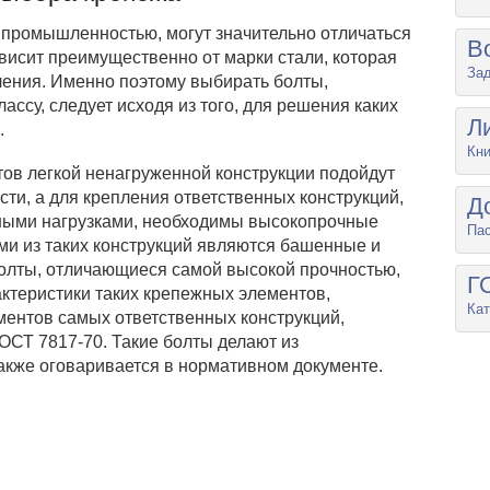
промышленностью, могут значительно отличаться
В
ависит преимущественно от марки стали, которая
Зад
ления. Именно поэтому выбирать болты,
ассу, следует исходя из того, для решения каких
Л
.
Кни
тов легкой ненагруженной конструкции подойдут
сти, а для крепления ответственных конструкций,
Д
ными нагрузками, необходимы высокопрочные
Па
и из таких конструкций являются башенные и
болты, отличающиеся самой высокой прочностью,
Г
ктеристики таких крепежных элементов,
Кат
ентов самых ответственных конструкций,
СТ 7817-70. Такие болты делают из
также оговаривается в нормативном документе.