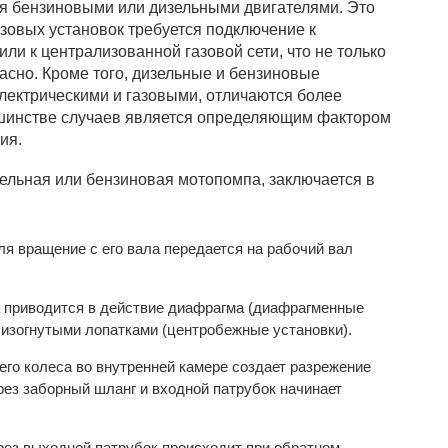
 бензиновыми или дизельными двигателями. Это
азовых установок требуется подключение к
ли к централизованной газовой сети, что не только
пасно. Кроме того, дизельные и бензиновые
электрическими и газовыми, отличаются более
ьшинстве случаев является определяющим фактором
ия.
зельная или бензиновая мотопомпа, заключается в
ля вращение с его вала передается на рабочий вал
а приводится в действие диафрагма (диафрагменные
 изогнутыми лопатками (центробежные установки).
го колеса во внутренней камере создает разрежение
ерез заборный шланг и входной патрубок начинает
ез выходной патрубок происходит при обратном