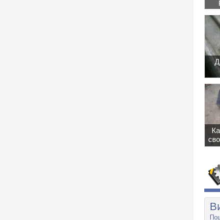
Д
Ка
сво
В
Пош