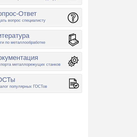
опрос-Ответ
ать вопрос специалисту
итература
ги по металлообработке
окументация
спорта металлорежущих станков
ОСТы
алог популярных ГОСТов