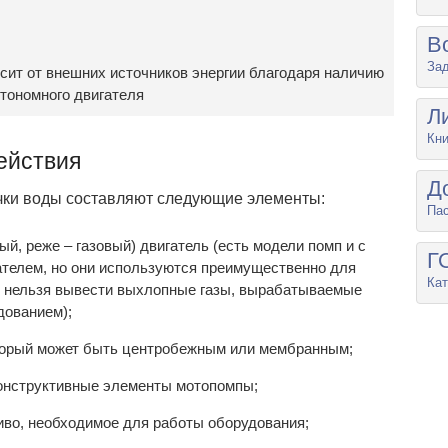
В
Зад
сит от внешних источников энергии благодаря наличию
тономного двигателя
Л
Кни
ействия
Д
чки воды составляют следующие элементы:
Па
й, реже – газовый) двигатель (есть модели помп и с
Г
телем, но они используются преимущественно для
Кат
х нельзя вывести выхлопные газы, вырабатываемые
дованием);
оторый может быть центробежным или мембранным;
 конструктивные элементы мотопомпы;
ливо, необходимое для работы оборудования;