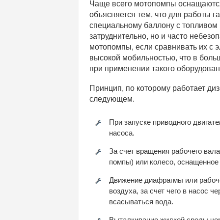
Чаще всего мотопомпы оснащаются
объясняется тем, что для работы г
специальному баллону с топливом и
затруднительно, но и часто небезо
мотопомпы, если сравнивать их с 
высокой мобильностью, что в бол
при применении такого оборудован
Принцип, по которому работает ди
следующем.
При запуске приводного двигате
насоса.
За счет вращения рабочего вал
помпы) или колесо, оснащенное
Движение диафрагмы или рабоче
воздуха, за счет чего в насос ч
всасываться вода.
Выталкивание жидкой среды чер