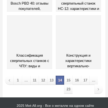
Bosch PBD 40: отзывы
сверлильный станок
покупателей,
НС-12: характеристики и
характеристики
конструкция
Классификация
Конструкция и
сверлильных станков с
характеристики
ЧПУ: виды и
вертикально-
особенности
сверлильного станка
2С132
1
…
11
12
13
14
15
16
17
…
23
2025 Met-All.org - Все о металле на одном сайте