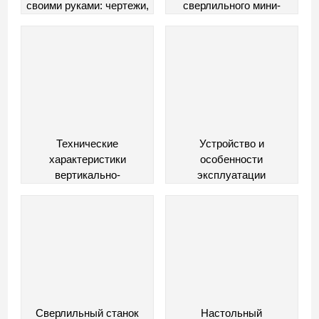
своими руками: чертежи,
сверлильного мини-
фото, видео
станка
Технические
Устройство и
характеристики
особенности
вертикально-
эксплуатации
сверлильного станка
сверлильных станков
2Н118
Сверлильный станок
Настольный