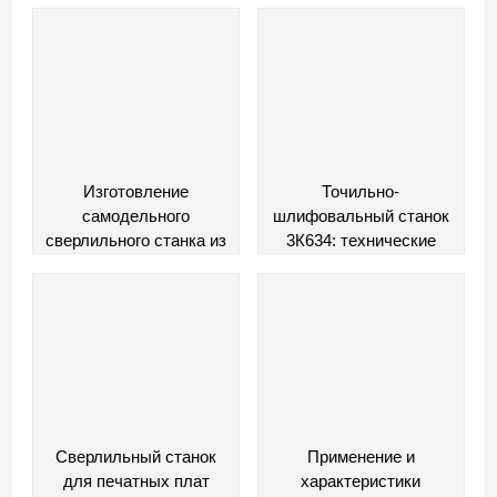
домашнего мастера
своими руками
Изготовление
Точильно-
самодельного
шлифовальный станок
сверлильного станка из
3К634: технические
рулевой рейки
характеристики
Сверлильный станок
Применение и
для печатных плат
характеристики